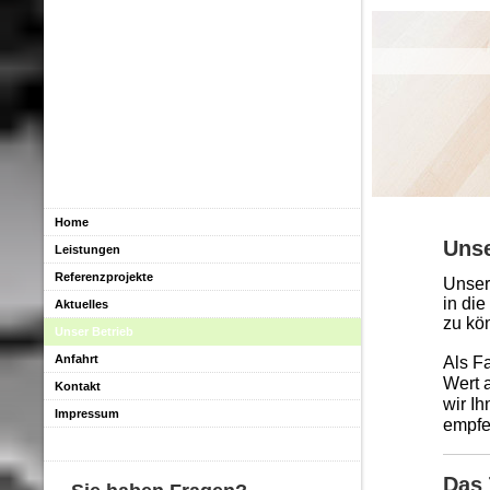
Home
Unse
Leistungen
Referenzprojekte
Unser
in di
Aktuelles
zu kö
Unser Betrieb
Anfahrt
Als Fa
Wert 
Kontakt
wir Ih
Impressum
empfe
Das