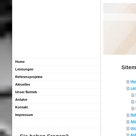
Home
Site
Leistungen
Referenzprojekte
Ho
Aktuelles
Lei
Unser Betrieb
Anfahrt
Kontakt
Impressum
Ref
Akt
Uns
Anf